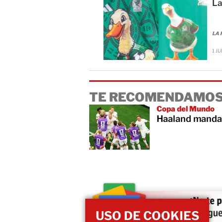
La
LA 
1 JU
TE RECOMENDAMOS
Copa del Mundo
Haaland manda a
USO DE COOKIES