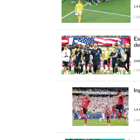
LA 
1 JU
Es
de
ENR
1 JU
In
LA 
1 JU