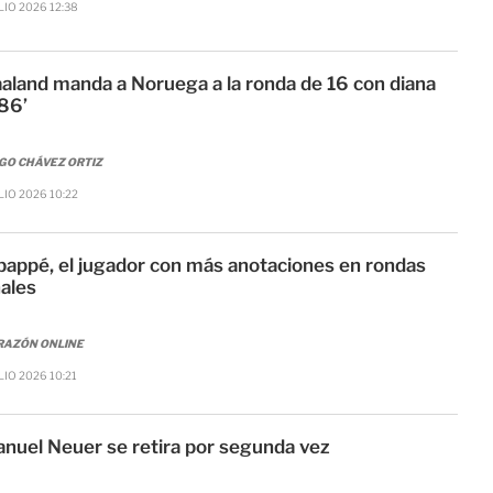
ULIO 2026 12:38
aland manda a Noruega a la ronda de 16 con diana
 86’
GO CHÁVEZ ORTIZ
ULIO 2026 10:22
appé, el jugador con más anotaciones en rondas
nales
RAZÓN ONLINE
LIO 2026 10:21
nuel Neuer se retira por segunda vez