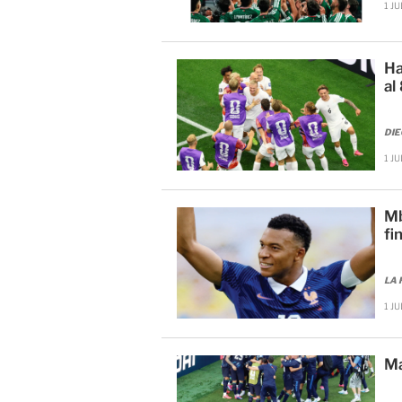
1 J
Ha
al
DIE
1 J
Mb
fi
LA 
1 JU
Ma