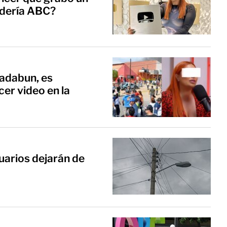
rdería ABC?
Badabun, es
er video en la
uarios dejarán de