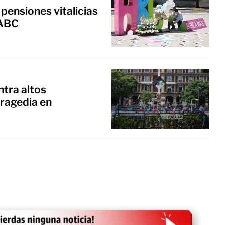
ensiones vitalicias
 ABC
tra altos
tragedia en