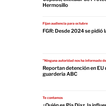
Hermosillo
Fijan audiencia para octubre
FGR: Desde 2024 se pidió l
"Ninguna autoridad nos ha informado d
Reportan detención en EU 
guardería ABC
Te contamos
¿Quién es Pía Díaz, la influencer que g