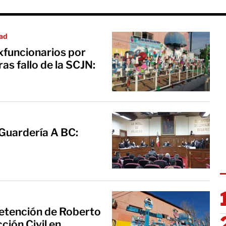
dad
xfuncionarios por
as fallo de la SCJN:
 Guardería A BC:
etención de Roberto
ción Civil en