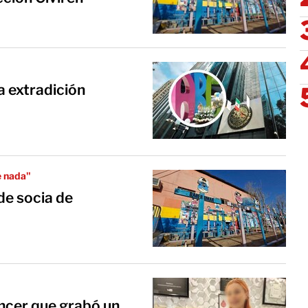
a extradición
e nada"
de socia de
rabó un