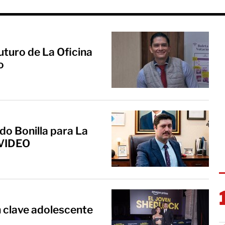
futuro de La Oficina
o
ndo Bonilla para La
| VIDEO
 clave adolescente