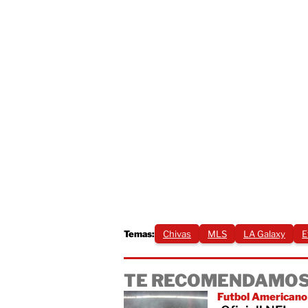
Temas:
Chivas
MLS
LA Galaxy
E
TE RECOMENDAMOS
Futbol Americano