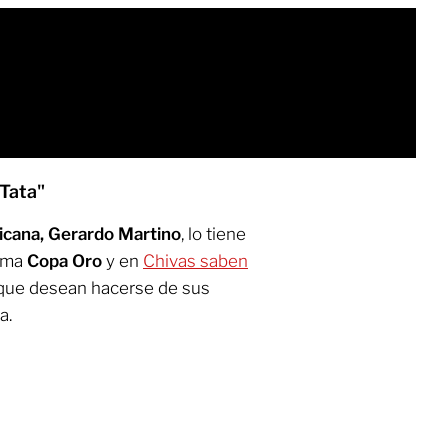
"Tata"
icana, Gerardo Martino
, lo tiene
xima
Copa Oro
y en
Chivas saben
o que desean hacerse de sus
a.