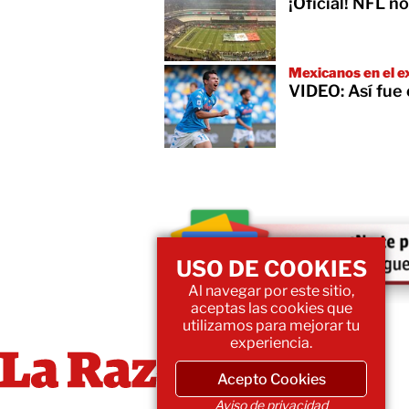
¡Oficial! NFL 
Mexicanos en el e
VIDEO: Así fue 
USO DE COOKIES
Al navegar por este sitio,
aceptas las cookies que
utilizamos para mejorar tu
experiencia.
Acepto Cookies
Aviso de privacidad