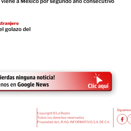
no viene a México por segundo año consecutivo
xtranjero
el golazo del
Siguenos
Copyright © La Razón
Todos los derechos reservados
Propiedad de L.R.H.G. INFORMATIVO, S.A. DE C.V.