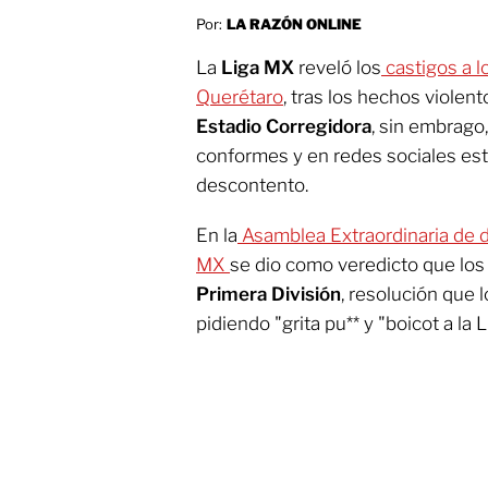
Por:
LA RAZÓN ONLINE
La
Liga MX
reveló los
castigos a l
Querétaro
, tras los hechos violen
Estadio Corregidora
, sin embrago
conformes y en redes sociales es
descontento.
En la
Asamblea Extraordinaria de d
MX
se dio como veredicto que lo
Primera División
, resolución que
pidiendo "grita pu** y "boicot a la 