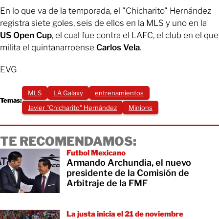
En lo que va de la temporada, el "Chicharito" Hernández
registra siete goles, seis de ellos en la MLS y uno en la
US Open Cup
, el cual fue contra el LAFC, el club en el que
milita el quintanarroense
Carlos Vela
.
EVG
MLS
LA Galaxy
entrenamientos
Temas:
Javier "Chicharito" Hernández
Minions
TE RECOMENDAMOS:
Futbol Mexicano
Armando Archundia, el nuevo
presidente de la Comisión de
Arbitraje de la FMF
La justa inicia el 21 de noviembre