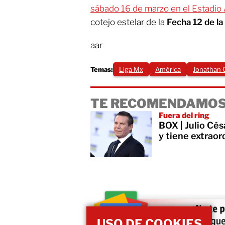
sábado 16 de marzo en el Estadi
cotejo estelar de la
Fecha 12 de la
aar
Temas:
Liga Mx
América
Jonathan 
TE RECOMENDAMOS
Fuera del ring
BOX | Julio Cés
y tiene extraor
USO DE COOKIES