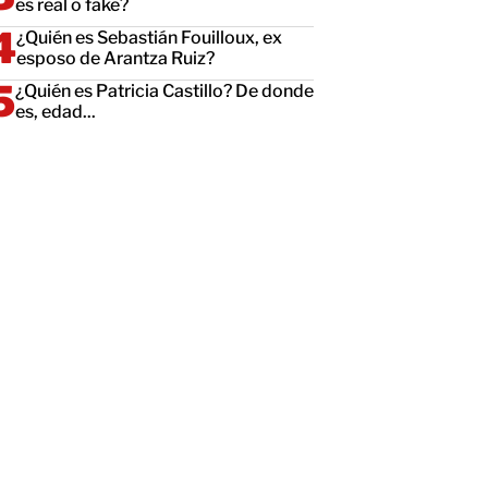
es real o fake?
¿Quién es Sebastián Fouilloux, ex
esposo de Arantza Ruiz?
¿Quién es Patricia Castillo? De donde
es, edad...