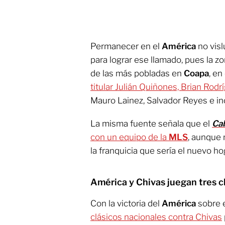
Permanecer en el
América
no visl
para lograr ese llamado, pues la z
de las más pobladas en
Coapa
, e
titular Julián Quiñones, Brian Rodr
Mauro Lainez, Salvador Reyes e inc
La misma fuente señala que el
Ca
con un equipo de la
MLS
, aunque 
la franquicia que sería el nuevo h
América y Chivas juegan tres c
Con la victoria del
América
sobre 
clásicos nacionales contra Chivas