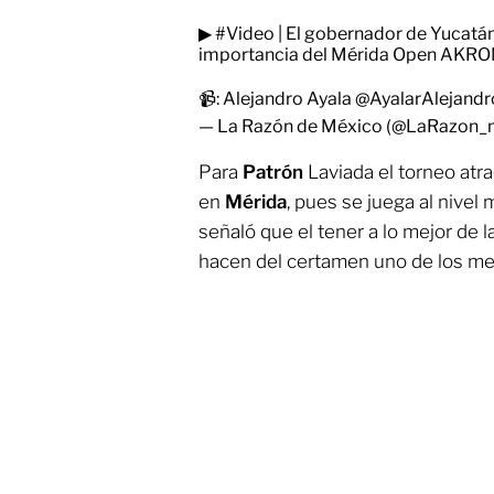
▶
#Video
| El gobernador de Yucatán
importancia del Mérida Open AKR
📹: Alejandro Ayala
@AyalarAlejandr
— La Razón de México (@LaRazon
Para
Patrón
Laviada el torneo atr
en
Mérida
, pues se juega al nivel
señaló que el tener a lo mejor de l
hacen del certamen uno de los me