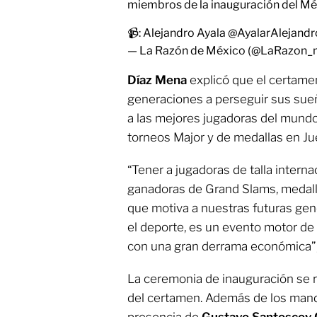
miembros de la inauguración del 
📹: Alejandro Ayala
@AyalarAlejandr
— La Razón de México (@LaRazon
Díaz Mena
explicó que el certame
generaciones a perseguir sus sue
a las mejores jugadoras del mundo
torneos Major y de medallas en Ju
“Tener a jugadoras de talla interna
ganadoras de Grand Slams, medallis
que motiva a nuestras futuras ge
el deporte, es un evento motor de 
con una gran derrama económica”, 
La ceremonia de inauguración se r
del certamen. Además de los mand
presencia de
Gustavo Santoscoy 