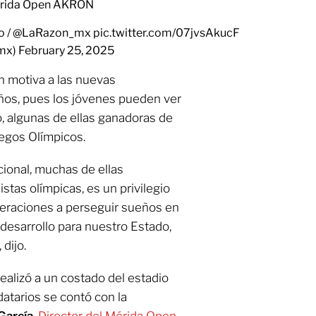
Mérida Open AKRON
o
/
@LaRazon_mx
pic.twitter.com/07jvsAkucF
_mx)
February 25, 2025
n motiva a las nuevas
ños, pues los jóvenes pueden ver
, algunas de ellas ganadoras de
egos Olímpicos.
cional, muchas de ellas
tas olímpicas, es un privilegio
neraciones a perseguir sueños en
desarrollo para nuestro Estado,
dijo.
ealizó a un costado del estadio
atarios se contó con la
García
,
Director del Mérida Open