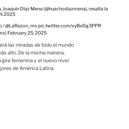
, Joaquín Díaz Mena (
@huachodiazmena
), resalta la
ON 2025
o
/
@LaRazon_mx
pic.twitter.com/vyBxDg3PPR
_mx)
February 25, 2025
aerá las miradas de todo el mundo
 más alto. De la misma manera,
a gira femenina y el nuevo nivel
jores de América Latina.