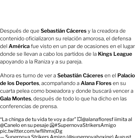
Después de que
Sebastián Cáceres
y la creadora de
contenido oficializaron su relación amorosa, el defensa
del
América
fue visto en un par de ocasiones en el lugar
donde se llevan a cabo los partidos de la
Kings League
apoyando a la Raniza y a su pareja.
Ahora es turno de ver a
Sebastián Cáceres
en el
Palacio
de los Deportes
, acompañando a
Alana Flores
en su
cuarta pelea como boxeadora y donde buscará vencer a
Gala Montes
, después de todo lo que ha dicho en las
conferencias de prensa.
“La chinga de tu vida te voy a dar” 💥
@alanafloresf
iimita al
@Canelo
en su pesaje 🥶
#SupernovaStrikersAmigo
pic.twitter.com/wflihmxjDg
— Supernova Strikers Amigo (@supernovaboxing)
August