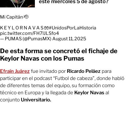
este miércoles 5 de agosto?
Mi Capitán 🫡
K E Y L O R N A V A S 🧤
#UnidosPorLaHistoria
pic.twitter.com/FH7lJLSfo4
— PUMAS (@PumasMX)
August 11, 2025
De esta forma se concretó el fichaje de
Keylor Navas con los Pumas
Efraín Juárez
fue invitado por
Ricardo Peláez
para
participar en el podcast “Futbol de cabeza”, donde habló
de diferentes temas del equipo, su formación como
técnico en Europa y la llegada de
Keylor Navas
al
conjunto
Universitario.