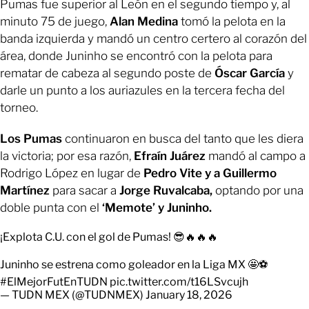
Pumas fue superior al León en el segundo tiempo y, al
minuto 75 de juego,
Alan Medina
tomó la pelota en la
banda izquierda y mandó un centro certero al corazón del
área, donde Juninho se encontró con la pelota para
rematar de cabeza al segundo poste de
Óscar García
y
darle un punto a los auriazules en la tercera fecha del
torneo.
Los Pumas
continuaron en busca del tanto que les diera
la victoria; por esa razón,
Efraín Juárez
mandó al campo a
Rodrigo López en lugar de
Pedro Vite y a Guillermo
Martínez
para sacar a
Jorge Ruvalcaba,
optando por una
doble punta con el
‘Memote’ y Juninho.
¡Explota C.U. con el gol de Pumas! 😎🔥🔥🔥
Juninho se estrena como goleador en la Liga MX 🤩⚽
#ElMejorFutEnTUDN
pic.twitter.com/t16LSvcujh
— TUDN MEX (@TUDNMEX)
January 18, 2026