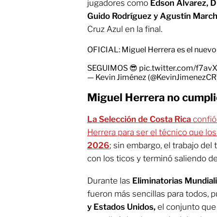
jugadores como
Edson Álvarez, D
Guido Rodríguez y Agustín March
Cruz Azul en la final.
OFICIAL: Miguel Herrera es el nuev
SEGUIMOS 😎
pic.twitter.com/f7a
— Kevin Jiménez (@KevinJimenezCR
Miguel Herrera no cumpli
La Selección de Costa Rica
confió
Herrera para ser el técnico que los 
2026
; sin embargo, el trabajo de
con los ticos y terminó saliendo de
Durante las
Eliminatorias Mundiali
fueron más sencillas para todos, 
y Estados Unidos,
el conjunto que 