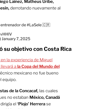
iego Lainez, Matheus Uribe,
esín,
derrotando nuevamente al
o entrenador de
#LaSele
🇨🇷
vXvHHlV
)
January 7, 2025
ó su objetivo con Costa Rica
 en la experiencia de Miguel
llevará a
la Copa del Mundo del
l técnico mexicano no fue bueno
l equipo.
stas de la Concacaf,
las cuales
pues no estaban
México, Canadá
dirigía el
‘Piojo’ Herrera
se