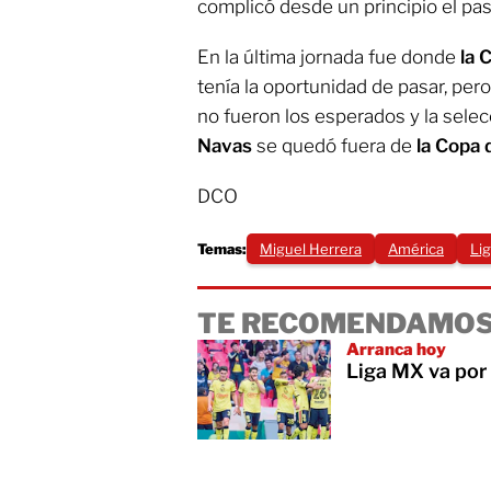
complicó desde un principio el pas
En la última jornada fue donde
la 
tenía la oportunidad de pasar, pero
no fueron los esperados y la sel
Navas
se quedó fuera de
la Copa 
DCO
Temas:
Miguel Herrera
América
Li
TE RECOMENDAMOS
Arranca hoy
Liga MX va por 