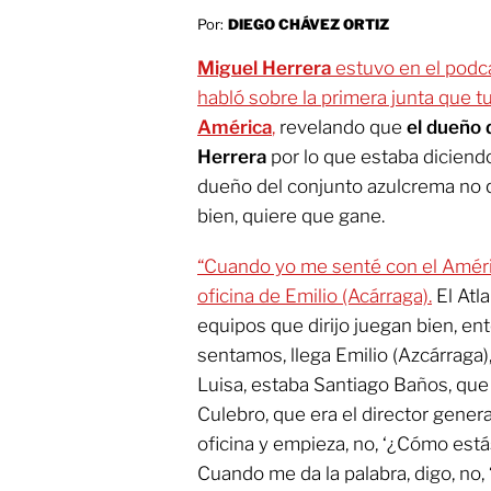
Por:
DIEGO CHÁVEZ ORTIZ
Miguel Herrera
estuvo en el podca
habló sobre la primera junta que tu
América
,
revelando que
el dueño d
Herrera
por lo que estaba diciendo
dueño del conjunto azulcrema no 
bien, quiere que gane.
“Cuando yo me senté con el América
oficina de Emilio (Acárraga).
El Atl
equipos que dirijo juegan bien, e
sentamos, llega Emilio (Azcárraga)
Luisa, estaba Santiago Baños, que 
Culebro, que era el director general
oficina y empieza, no, ‘¿Cómo estás
Cuando me da la palabra, digo, no,