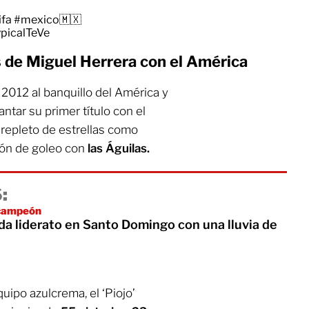
ifa
#mexico🇲🇽
ypicalTeVe
 de Miguel Herrera con el América
 2012 al banquillo del América y
ntar su primer título con el
repleto de estrellas como
ón de goleo con
las Águilas.
:
icampeón
da liderato en Santo Domingo con una lluvia de
uipo azulcrema, el ‘Piojo’