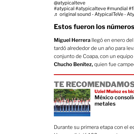
@atypicalteve
#atypical
#atypicalteve
#mundial
#f
♬ original sound - AtypicalTeVe - At
Estos fueron los números
Miguel Herrera
llegó en enero del
tardó alrededor de un año para leva
conjunto de Coapa, con un equipo 
Chucho Benítez,
quien fue campe
TE RECOMENDAMOS
Uziel Muñoz es b
México consoli
metales
Durante su primera etapa con el eq