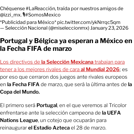
Chéquense
#LaReacción
, traída por nuestros amigos de
@izzi_mx
. 🎙️
#SomosMexico
*Publicidad para México*
pic.twitter.com/ykNrrqc5qm
— Selección Nacional (@miseleccionmx)
January 23, 2026
Portugal y Bélgica ya esperan a México en
la Fecha FIFA de marzo
Los directivos de
la Selección Mexicana
trabajan para
tener a los mejores rivales de cara
al Mundial 2026
; es
por eso que cerraron dos juegos ante rivales europeos
en
la Fecha FIFA
de marzo, que será la última antes de
la
Copa del Mundo.
El primero será
Portugal
, en el que veremos al Tricolor
enfrentarse ante la selección campeona de
la UEFA
Nations League
, un cotejo que ocuparán para
reinaugurar
el Estadio Azteca
el 28 de marzo.