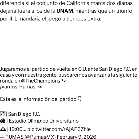
diferencia si el conjunto de California marca dos dianas
dejaría fuera a los de la
UNAM
, mientras que un triunfo
por 4-1 mandaría el juego a tiempos extra.
Jugaremos el partido de vuelta en C.U. ante San Diego F.C. en
casa y con nuestra gente, buscaremos avanzar a la siguiente
ronda en
@TheChampions
🐾
¡Vamos, Pumas! 👊
Esta es la información del partido 👇
🆚 | San Diego F.C.
🏟️ | Estadio Olímpico Universitario
🕰️ | 19:00…
pic.twitter.com/rAjAP3Zhle
— PUMAS (@PumasMX)
February 9, 2026