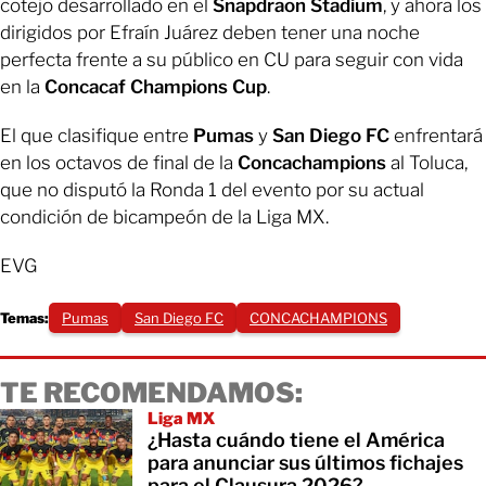
cotejo desarrollado en el
Snapdraon Stadium
, y ahora los
dirigidos por Efraín Juárez deben tener una noche
perfecta frente a su público en CU para seguir con vida
en la
Concacaf Champions Cup
.
El que clasifique entre
Pumas
y
San Diego FC
enfrentará
en los octavos de final de la
Concachampions
al Toluca,
que no disputó la Ronda 1 del evento por su actual
condición de bicampeón de la Liga MX.
EVG
Temas:
Pumas
San Diego FC
CONCACHAMPIONS
TE RECOMENDAMOS:
Liga MX
¿Hasta cuándo tiene el América
para anunciar sus últimos fichajes
para el Clausura 2026?