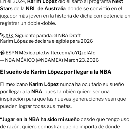
En el 2024,
Karim López
dio el salto al programa
Next
Stars
de la
NBL de Australia
, donde se convirtió en el
jugador más joven en la historia de dicha competencia en
registrar un doble-doble.
🚀🇲🇽 Siguiente parada: el NBA Draft
Karim López se declara elegible para 2026
📹 ESPN México
pic.twitter.com/IoYQzolAfc
— NBA MÉXICO (@NBAMEX)
March 23, 2026
El sueño de Karim López por llegar a la NBA
El mexicano
Karim López
nunca ha ocultado su sueño
por llegar a la
NBA
, pues también quiere ser una
inspiración para que las nuevas generaciones vean que
pueden lograr todas sus metas.
“Jugar en la NBA ha sido mi sueño
desde que tengo uso
de razón; quiero demostrar que no importa de dónde