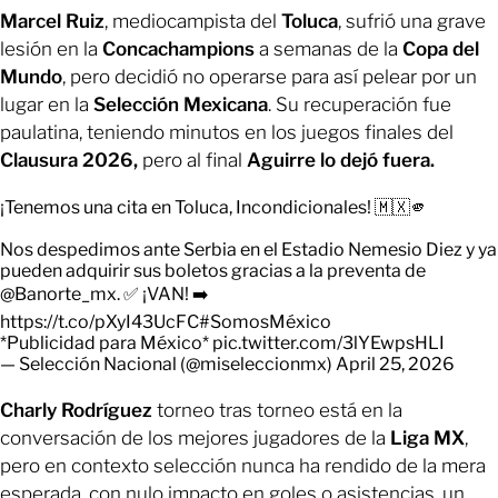
Marcel
Ruiz
, mediocampista del
Toluca
, sufrió una grave
lesión en la
Concachampions
a semanas de la
Copa del
Mundo
, pero decidió no operarse para así pelear por un
lugar en la
Selección Mexicana
. Su recuperación fue
paulatina, teniendo minutos en los juegos finales del
Clausura 2026,
pero al final
Aguirre lo dejó fuera.
¡Tenemos una cita en Toluca, Incondicionales! 🇲🇽🫵
Nos despedimos ante Serbia en el Estadio Nemesio Diez y ya
pueden adquirir sus boletos gracias a la preventa de
@Banorte_mx
. ✅ ¡VAN! ➡️
https://t.co/pXyI43UcFC
#SomosMéxico
*Publicidad para México*
pic.twitter.com/3lYEwpsHLI
— Selección Nacional (@miseleccionmx)
April 25, 2026
Charly Rodríguez
torneo tras torneo está en la
conversación de los mejores jugadores de la
Liga MX
,
pero en contexto selección nunca ha rendido de la mera
esperada, con nulo impacto en goles o asistencias, un