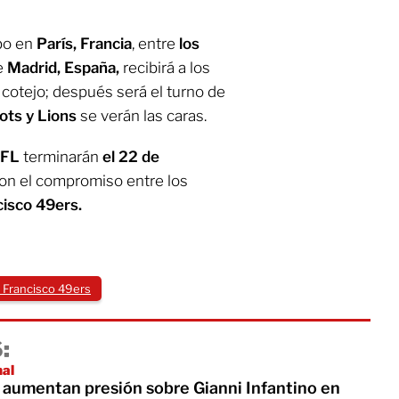
bo en
París, Francia
, entre
los
e
Madrid, España,
recibirá a los
 cotejo; después será el turno de
ots y Lions
se verán las caras.
NFL
terminarán
el 22 de
on el compromiso entre los
cisco 49ers.
 Francisco 49ers
:
nal
 aumentan presión sobre Gianni Infantino en