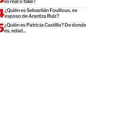
es real o fake?
¿Quién es Sebastián Fouilloux, ex
esposo de Arantza Ruiz?
¿Quién es Patricia Castillo? De donde
es, edad...