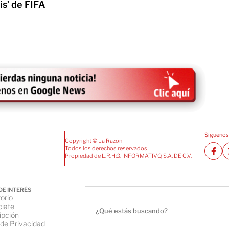
is’ de FIFA
Siguenos
Copyright © La Razón
Todos los derechos reservados
Propiedad de L.R.H.G. INFORMATIVO, S.A. DE C.V.
DE INTERÉS
orio
iate
ipción
 de Privacidad