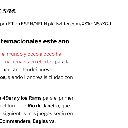
6 🌎🌍🌏
 8pm ET on ESPN/NFLN
pic.twitter.com/XS1mNSsXGd
nternacionales este año
n el mundo y poco a poco ha
ternacionales en el orbe
; para la
 americano tendrá nueve
os,
siendo Londres la ciudad con
s 49ers y los Rams
para el primer
 el turno de
Río de Janeiro,
que
s siguientes tres juegos serán en
 Commanders, Eagles vs.