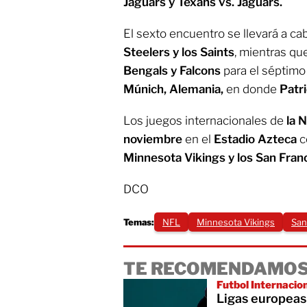
Jaguars y Texans vs. Jaguars.
El sexto encuentro se llevará a ca
Steelers y los Saints
, mientras qu
Bengals y Falcons
para el séptimo
Múnich, Alemania,
en donde
Patri
Los juegos internacionales de
la 
noviembre
en el
Estadio Azteca
c
Minnesota Vikings y los San Fran
DCO
Temas:
NFL
Minnesota Vikings
San
TE RECOMENDAMOS
Futbol Internacio
Ligas europeas