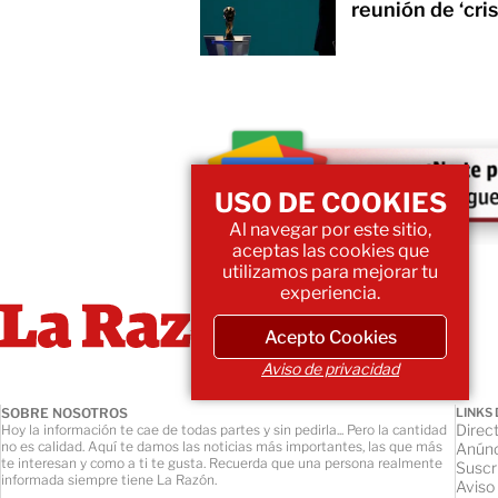
reunión de ‘cris
USO DE COOKIES
Al navegar por este sitio,
aceptas las cookies que
utilizamos para mejorar tu
experiencia.
Acepto Cookies
Aviso de privacidad
SOBRE NOSOTROS
LINKS 
Direct
Hoy la información te cae de todas partes y sin pedirla... Pero la cantidad
no es calidad. Aquí te damos las noticias más importantes, las que más
Anúnc
te interesan y como a ti te gusta. Recuerda que una persona realmente
Suscr
informada siempre tiene La Razón.
Aviso