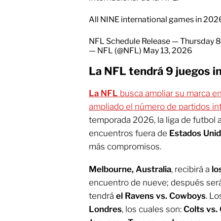
All NINE international games in 202
NFL Schedule Release — Thursday
— NFL (@NFL)
May 13, 2026
La NFL tendrá 9 juegos i
La NFL
busca ampliar su marca e
ampliado el número de partidos in
temporada 2026, la liga de futbol
encuentros fuera de
Estados Unid
más compromisos.
Melbourne, Australia
, recibirá a
lo
encuentro de nueve; después será
tendrá
el Ravens vs. Cowboys
. Lo
Londres
, los cuales son:
Colts vs.