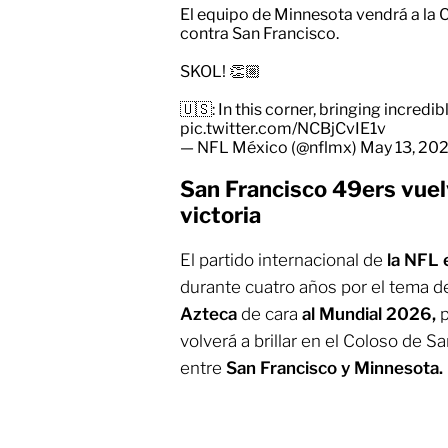
El equipo de Minnesota vendrá a la
contra San Francisco.
SKOL! 👏🏼
🇺🇸: In this corner, bringing incre
pic.twitter.com/NCBjCvIE1v
— NFL México (@nflmx)
May 13, 20
San Francisco 49ers vuel
victoria
El partido internacional de
la NFL 
durante cuatro años por el tema d
Azteca
de cara
al Mundial 2026,
p
volverá a brillar en el Coloso de S
entre
San Francisco y Minnesota.