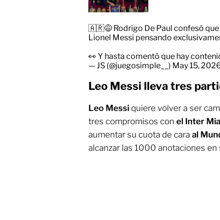
🇦🇷😅 Rodrigo De Paul confesó qu
Lionel Messi pensando exclusivamen
👀 Y hasta comentó que hay conteni
— JS (@juegosimple__)
May 15, 202
Leo Messi lleva tres part
Leo Messi
quiere volver a ser ca
tres compromisos con
el Inter M
aumentar su cuota de cara
al Mun
alcanzar las 1000 anotaciones en s