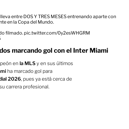
e lleva entre DOS Y TRES MESES entrenando aparte con
te en la Copa del Mundo.
do filmado.
pic.twitter.com/0y2esWHGRM
6
idos marcando gol con el Inter Miami
mpeón en
la MLS
y en sus últimos
iami
ha marcado gol para
dial 2026
, pues ya está cerca de
u carrera profesional.