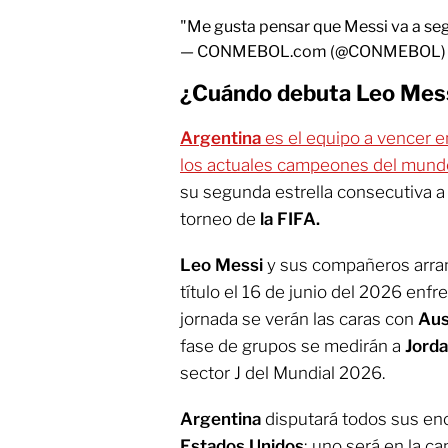
"Me gusta pensar que Messi va a segu
— CONMEBOL.com (@CONMEBOL
¿Cuándo debuta Leo Mess
Argentina
es el equipo a vencer 
los actuales campeones del mund
su segunda estrella consecutiva 
torneo de
la FIFA.
Leo Messi
y sus compañeros arra
título el 16 de junio del 2026 enf
jornada se verán las caras con
Aus
fase de grupos se medirán a
Jorda
sector J del Mundial 2026.
Argentina
disputará todos sus enc
Estados Unidos
; uno será en la c