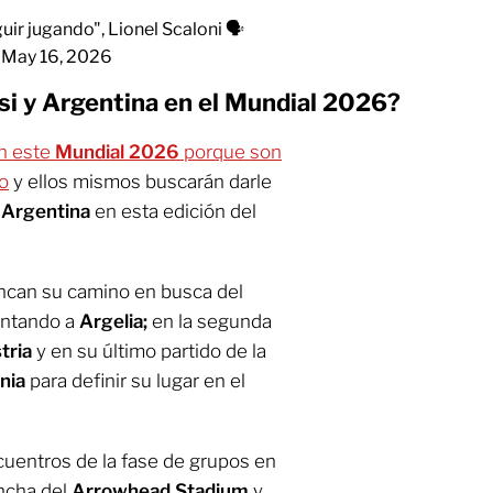
ir jugando", Lionel Scaloni 🗣️
)
May 16, 2026
i y Argentina en el Mundial 2026?
en este
Mundial 2026
porque son
o
y ellos mismos buscarán darle
a
Argentina
en esta edición del
ncan su camino en busca del
rentando a
Argelia;
en la segunda
tria
y en su último partido de la
nia
para definir su lugar en el
uentros de la fase de grupos en
ancha del
Arrowhead Stadium
y