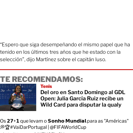
“Espero que siga desempeñando el mismo papel que ha
tenido en los últimos tres años que he estado con la
selección”, dijo Martínez sobre el capitán luso.
TE RECOMENDAMOS:
Tenis
Del oro en Santo Domingo al GDL
Open: Julia García Ruiz recibe un
Wild Card para disputar la qualy
Os 𝟮𝟳+𝟭 que levam o 𝗦𝗼𝗻𝗵𝗼 𝗠𝘂𝗻𝗱𝗶𝗮𝗹 para as "Américas"
💭🏆
#VaiDarPortugal
|
@FIFAWorldCup