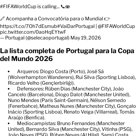
#FIFAWorldCup
is calling... 📞🫨
🔗 Acompanha a Convocatória para o Mundial 👉
https://t.co/7Oh7dEsmub
#VaiDarPortugal
|
@FIFAWorldCup
pic.twitter.com/0aoHqEYtwF
— Portugal (@selecaoportugal)
May 19, 2026
La lista completa de Portugal para la Copa
del Mundo 2026
Arqueros: Diogo Costa (Porto), José Sá
(Wolverhampton Wanderers), Rui Silva (Sporting Lisboa),
Ricardo Velho (Gençlerbirliği).
Defensores: Rúben Dias (Manchester City), João
Cancelo (Barcelona), Diogo Dalot (Manchester United),
Nuno Mendes (Paris Saint-Germain), Nélson Semedo
(Fenerbahce), Matheus Nunes (Manchester City), Gonçalo
Inácio (Sporting Lisboa), Renato Veiga (Villarreal), Tomás
Araújo (Benfica).
Mediocampistas: Bruno Fernandes (Manchester
United), Bernardo Silva (Manchester City), Vitinha (PSG),
João Neves (PSG), Rúben Neves (Al Hilal), Samú Costa