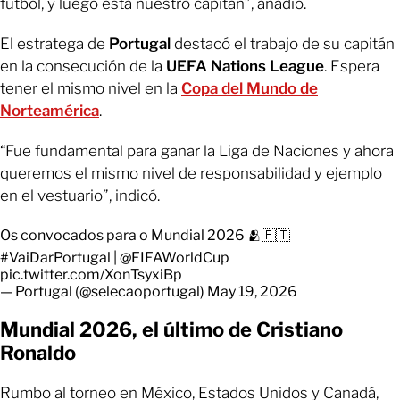
futbol, y luego está nuestro capitán”, añadió.
El estratega de
Portugal
destacó el trabajo de su capitán
en la consecución de la
UEFA Nations League
. Espera
tener el mismo nivel en la
Copa del Mundo de
Norteamérica
.
“Fue fundamental para ganar la Liga de Naciones y ahora
queremos el mismo nivel de responsabilidad y ejemplo
en el vestuario”, indicó.
Os convocados para o Mundial 2026 🫂🇵🇹
#VaiDarPortugal
|
@FIFAWorldCup
pic.twitter.com/XonTsyxiBp
— Portugal (@selecaoportugal)
May 19, 2026
Mundial 2026, el último de Cristiano
Ronaldo
Rumbo al torneo en México, Estados Unidos y Canadá,