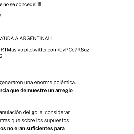
e no se concede!!!!!
!
AYUDA A ARGENTINA!!!
#RTMasivo
pic.twitter.com/UvPCc7K8uz
26
o generaron una enorme polémica,
ncia que demuestre un arreglo
anulación del gol al considerar
ientras que sobre los supuestos
os no eran suficientes para