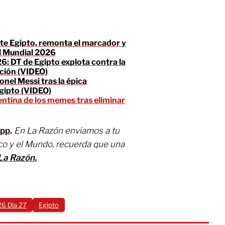
te Egipto, remonta el marcador y
el Mundial 2026
6: DT de Egipto explota contra la
ación (VIDEO)
Lionel Messi tras la épica
gipto (VIDEO)
entina de los memes tras eliminar
App
.
En La Razón enviamos a tu
co y el Mundo, recuerda que una
La Razón.
6 Día 27
Egipto