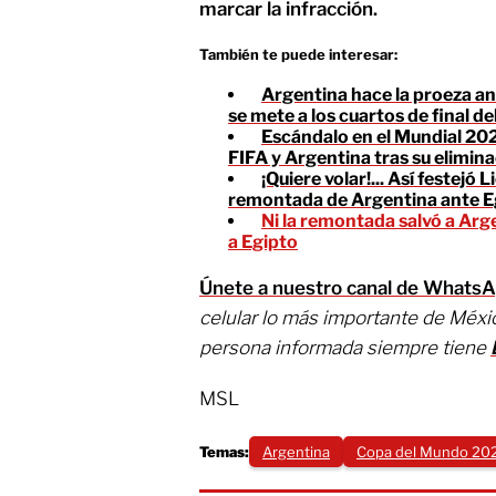
marcar la infracción.
También te puede interesar:
Argentina hace la proeza an
se mete a los cuartos de final d
Escándalo en el Mundial 202
FIFA y Argentina tras su elimin
¡Quiere volar!... Así festejó 
remontada de Argentina ante E
Ni la remontada salvó a Arg
a Egipto
Únete a nuestro canal de Whats
celular lo más importante de Méxi
persona informada siempre tiene
MSL
Temas:
Argentina
Copa del Mundo 202