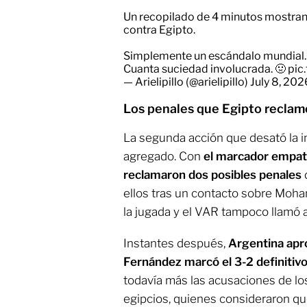
Un recopilado de 4 minutos mostran
contra Egipto.
Simplemente un escándalo mundial.
Cuanta suciedad involucrada. 🤢
pic
— Arielipillo (@arielipillo)
July 8, 202
Los penales que Egipto reclam
La segunda acción que desató la i
agregado. Con
el marcador empata
reclamaron dos posibles penales
ellos tras un contacto sobre Moham
la jugada y el VAR tampoco llamó a
Instantes después,
Argentina apr
Fernández marcó el 3-2 definitiv
todavía más las acusaciones de lo
egipcios, quienes consideraron qu