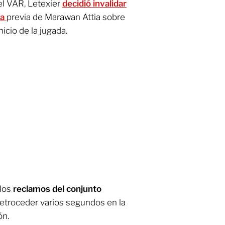
el VAR, Letexier
decidió invalidar
ta
previa de Marawan Attia sobre
icio de la jugada.
los
reclamos del conjunto
retroceder varios segundos en la
ón.