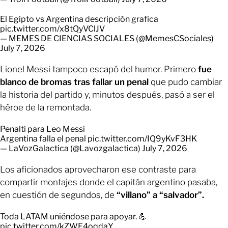
El Egipto vs Argentina descripción grafica
pic.twitter.com/x8tQyVClJV
— MEMES DE CIENCIAS SOCIALES (@MemesCSociales)
July 7, 2026
Lionel Messi tampoco escapó del humor. Primero
fue
blanco de bromas tras fallar un penal
que pudo cambiar
la historia del partido y, minutos después, pasó a ser el
héroe de la remontada.
Penalti para Leo Messi
Argentina falla el penal
pic.twitter.com/IQ9yKvF3HK
— LaVozGalactica (@Lavozgalactica)
July 7, 2026
Los aficionados aprovecharon ese contraste para
compartir montajes donde el capitán argentino pasaba,
en cuestión de segundos, de
“villano” a “salvador”.
Toda LATAM uniéndose para apoyar. 💪
pic.twitter.com/kZWE4oqdaY