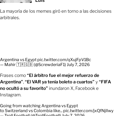
Luis
La mayoría de los memes giró en torno a las decisiones
arbitrales.
Argentina vs Egypt
pic.twitter.com/qXujFpV1Bc
— Mahir 🇹🇷🇬🇧 (@ScrewderiaF1)
July 7, 2026
Frases como
“El árbitro fue el mejor refuerzo de
Argentina”
,
“El VAR ya tenía boleto a cuartos”
y
“FIFA
no ocultó a su favorito”
inundaron X, Facebook e
Instagram.
Going from watching Argentina vs Egypt
to Switzerland vs Colombia like...
pic.twitter.com/jxQfNjIlwy
— Troll Football (@TrollFootball)
July 7, 2026