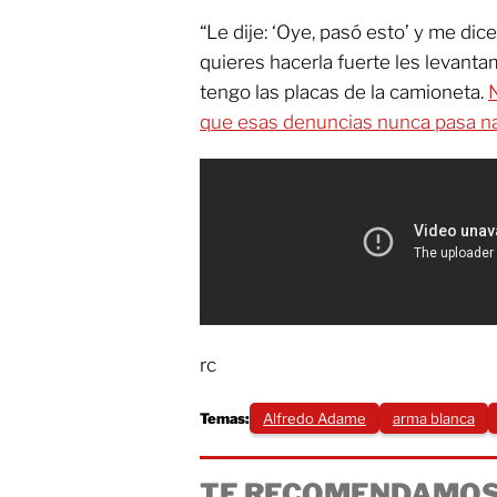
“Le dije: ‘Oye, pasó esto’ y me dic
quieres hacerla fuerte les levanta
tengo las placas de la camioneta.
que esas denuncias nunca pasa n
rc
Temas:
Alfredo Adame
arma blanca
TE RECOMENDAMOS