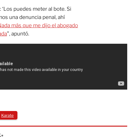
e: ‘Los puedes meter al bote. Si
mos una denuncia penal, ahí
Nada más que me dijo el abogado
ada
”, apuntó.
Karate
: