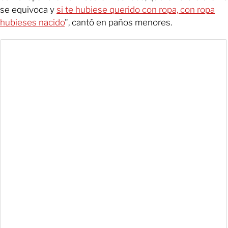
se equivoca y
si te hubiese querido con ropa, con ropa
hubieses nacido
", cantó en paños menores.