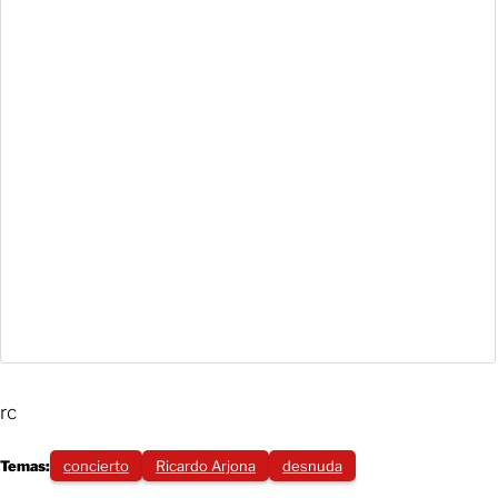
rc
Temas:
concierto
Ricardo Arjona
desnuda