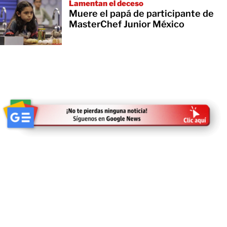
Lamentan el deceso
Muere el papá de participante de
MasterChef Junior México