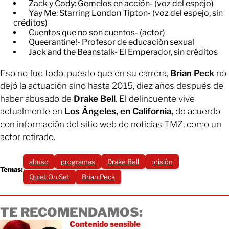
​Zack y Cody: Gemelos en acción- (voz del espejo)
​Yay Me: Starring London Tipton- (voz del espejo, sin
créditos)
​Cuentos que no son cuentos- (actor)
​Queerantine!- Profesor de educación sexual
​Jack and the Beanstalk- El Emperador, sin créditos
Eso no fue todo, puesto que en su carrera,
Brian Peck
no
dejó la actuación sino hasta 2015, diez años después de
haber abusado de
Drake Bell
. El delincuente vive
actualmente en
Los Ángeles, en California,
de acuerdo
con información del sitio web de noticias TMZ, como un
actor retirado.
abuso
programas
Drake Bell
prisión
Temas:
Quiet On Set
Brian Peck
TE RECOMENDAMOS:
Contenido sensible