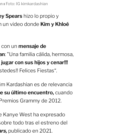
an
ı
Foto: IG kimkardashian
ey Spears
hizo lo propio y
m un video donde
Kim y Khloé
p con un
mensaje de
an
: "Una familia cálida, hermosa,
jugar con sus hijos y cenar!!!
tedes!! Felices Fiestas“.
Kim Kardashian es de relevancia
e su último encuentro,
cuando
os Premios Grammy de 2012.
 de Kanye West ha expresado
obre todo tras el estreno del
ars,
publicado en 2021.