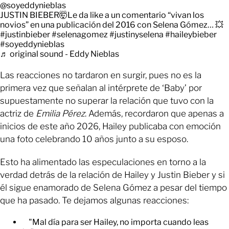
@soyeddynieblas
JUSTIN BIEBER🤯Le da like a un comentario “vivan los
novios” en una publicación del 2016 con Selena Gómez… 💥
#justinbieber
#selenagomez
#justinyselena
#haileybieber
#soyeddynieblas
♬ original sound - Eddy Nieblas
Las reacciones no tardaron en surgir, pues no es la
primera vez que señalan al intérprete de ‘Baby’ por
supuestamente no superar la relación que tuvo con la
actriz de
Emilia Pérez
. Además, recordaron que apenas a
inicios de este año 2026, Hailey publicaba con emoción
una foto celebrando 10 años junto a su esposo.
Esto ha alimentado las especulaciones en torno a la
verdad detrás de la relación de Hailey y Justin Bieber y si
él sigue enamorado de Selena Gómez a pesar del tiempo
que ha pasado. Te dejamos algunas reacciones:
"Mal día para ser Hailey, no importa cuando leas