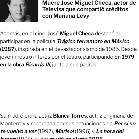
Muere José Miguel Checa, actor de
Televisa que compartió créditos
con Mariana Levy
Además, en el cine,
José Miguel Checa
destacó al
participar en la película
Trágico terremoto en México
(1987)
, inspirada en el devastador sismo de 1985. Desde
joven mostró interés por el teatro, participando
en 1979
en la obra
Ricardo III
, junto a sus padres.
Su madre era la actriz
Blanca Torres
, actriz originaria de
Monterrey y recordada por sus actuaciones en
Por si no
te vuelvo a ver
(1997),
Marisol
(1996) y
La hora del
jaguar
(1978), quien
murió en el año 2006.