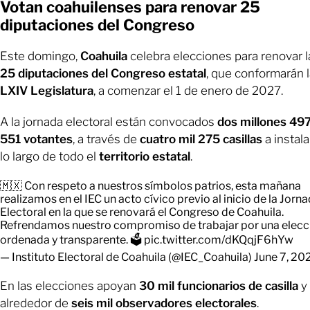
Votan coahuilenses para renovar 25
diputaciones del Congreso
Este domingo,
Coahuila
celebra elecciones para renovar l
25 diputaciones del Congreso estatal
, que conformarán 
LXIV Legislatura
, a comenzar el 1 de enero de 2027.
A la jornada electoral están convocados
dos millones 497
551 votantes
, a través de
cuatro mil 275 casillas
a instala
lo largo de todo el
territorio estatal
.
🇲🇽 Con respeto a nuestros símbolos patrios, esta mañana
realizamos en el IEC un acto cívico previo al inicio de la Jorn
Electoral en la que se renovará el Congreso de Coahuila.
Refrendamos nuestro compromiso de trabajar por una elecc
ordenada y transparente. 🗳
pic.twitter.com/dKQqjF6hYw
— Instituto Electoral de Coahuila (@IEC_Coahuila)
June 7, 20
En las elecciones apoyan
30 mil funcionarios de casilla
y
alrededor de
seis mil observadores electorales
.