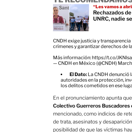
“Les vamos a abri
Rechazados de 
UNRC, nadie se
CNDH exige justicia y transparencia 
crímenes y garantizar derechos de la
Más información:
https://t.co/JKNls
— CNDH en México (@CNDH)
March
El Dato:
La CNDH denunció la
autoridades en la protección, inv
los delitos cometidos en ese luga
En el pronunciamiento apunta que l
Colectivo Guerreros Buscadores d
mencionado, como indicios de rete
de trata, asesinatos y desaparició
posibilidad de que las víctimas ha