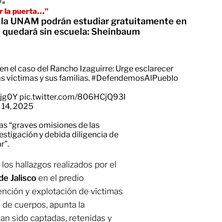
r la puerta…”
la UNAM podrán estudiar gratuitamente en
 quedará sin escuela: Sheinbaum
en el caso del Rancho Izaguirre: Urge esclarecer
s víctimas y sus familias.
#DefendemosAlPueblo
ajg0Y
pic.twitter.com/806HCjQ93I
 14, 2025
s “graves omisiones de las
estigación y debida diligencia de
r”.
os hallazgos realizados por el
e Jalisco
en el predio
nción y explotación de víctimas
n de cuerpos, apunta la
yan sido captadas, retenidas y