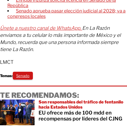
Enrique Inzunza solicita licencia en Senado de la
República
Senado aprueba pasar elección judicial al 2028; va a
congresos locales
Únete a nuestro canal de WhatsApp.
En La Razón
enviamos a tu celular lo más importante de México y el
Mundo, recuerda que una persona informada siempre
tiene La Razón.
LMCT
Temas:
Senado
TE RECOMENDAMOS:
Son responsables del tráfico de fentanilo
hacia Estados Unidos
EU ofrece más de 100 mdd en
recompensas por líderes del CJNG