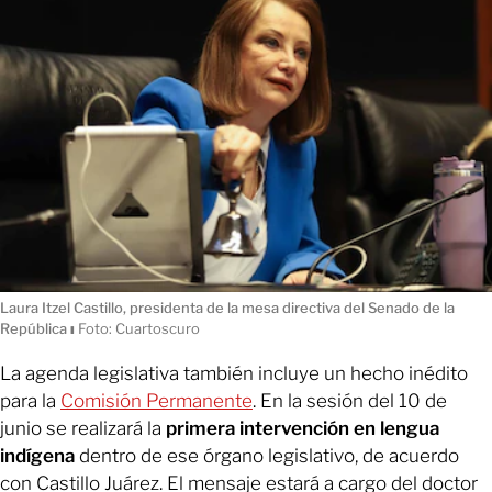
Laura Itzel Castillo, presidenta de la mesa directiva del Senado de la
República
ı
Foto: Cuartoscuro
La agenda legislativa también incluye un hecho inédito
para la
Comisión Permanente
. En la sesión del 10 de
junio se realizará la
primera intervención en lengua
indígena
dentro de ese órgano legislativo, de acuerdo
con Castillo Juárez. El mensaje estará a cargo del doctor