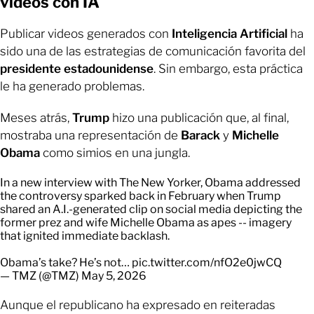
videos con IA
Publicar videos generados con
Inteligencia Artificial
ha
sido una de las estrategias de comunicación favorita del
presidente estadounidense
. Sin embargo, esta práctica
le ha generado problemas.
Meses atrás,
Trump
hizo una publicación que, al final,
mostraba una representación de
Barack
y
Michelle
Obama
como simios en una jungla.
In a new interview with The New Yorker, Obama addressed
the controversy sparked back in February when Trump
shared an A.I.-generated clip on social media depicting the
former prez and wife Michelle Obama as apes -- imagery
that ignited immediate backlash.
Obama’s take? He’s not…
pic.twitter.com/nfO2e0jwCQ
— TMZ (@TMZ)
May 5, 2026
Aunque el republicano ha expresado en reiteradas