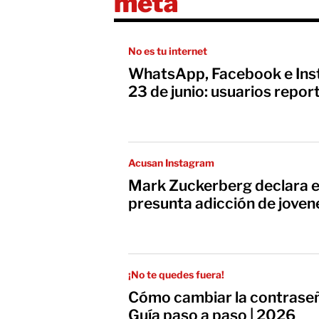
meta
No es tu internet
WhatsApp, Facebook e Ins
23 de junio: usuarios repo
Acusan Instagram
Mark Zuckerberg declara en
presunta adicción de joven
¡No te quedes fuera!
Cómo cambiar la contraseñ
Guía paso a paso | 2026