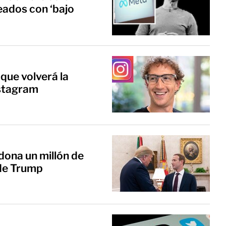
eados con ‘bajo
ue volverá la
nstagram
ona un millón de
 de Trump