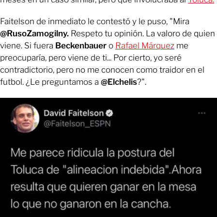
Faitelson de inmediato le contestó y le puso, "Mira
@RusoZamogilny.
Respeto tu opinión. La valoro de quien
viene. Si fuera
Beckenbauer
o
Rafael Márquez
me
preocuparía, pero viene de ti... Por cierto, yo seré
contradictorio, pero no me conocen como traidor en el
futbol. ¿Le preguntamos a
@Elchelis
?".