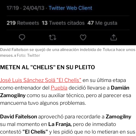
David Faitelson se quejó de una alineación indebida de Toluca hace unos
meses.
ı
Foto: Twitter
METEN AL "CHELIS" EN SU PLEITO
José Luis Sánchez Solá "El Chelís"
en su última etapa
como entrenador del
Puebla
decidió llevarse a
Damián
Zamogilny
como su auxiliar técnico, pero al parecer esa
mancuerna tuvo algunos problemas.
David Faitelson
aprovechó para recordarle a
Zamogilny
su mal momento en
La Franja,
pero de inmediato
contestó
"El Chelís"
y les pidió que no lo metieran en sus