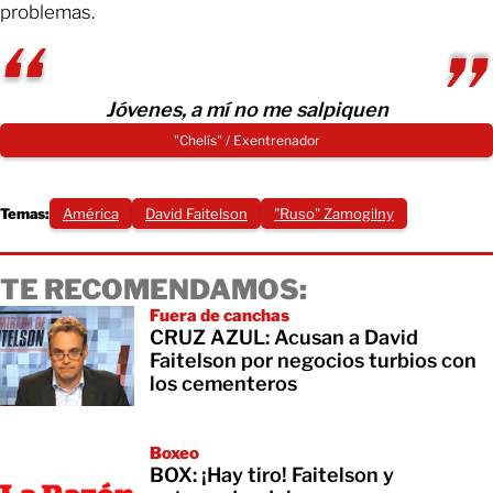
problemas.
Jóvenes, a mí no me salpiquen
"Chelís" / Exentrenador
Temas:
América
David Faitelson
"Ruso" Zamogilny
TE RECOMENDAMOS:
Fuera de canchas
CRUZ AZUL: Acusan a David
Faitelson por negocios turbios con
los cementeros
Boxeo
BOX: ¡Hay tiro! Faitelson y