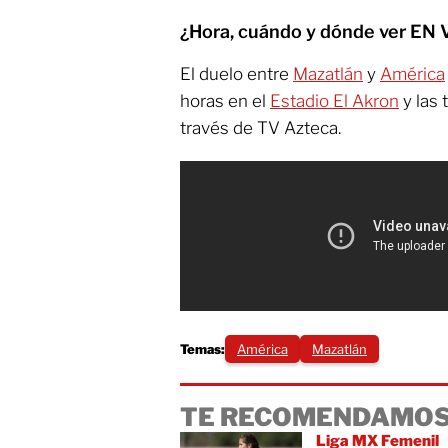
¿Hora, cuándo y dónde ver EN 
El duelo entre
Mazatlán
y
América
horas en el
Estadio El Akron
y las 
través de TV Azteca.
Temas:
América
Mazatlán
TE RECOMENDAMOS
Liga MX Femenil