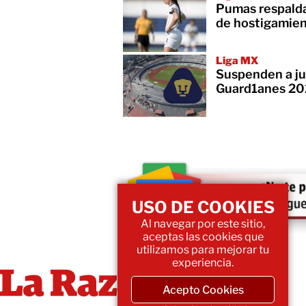
Pumas respalda
de hostigamie
Liga MX
Suspenden a ju
Guard1anes 20
USO DE COOKIES
Al navegar por este sitio,
aceptas las cookies que
utilizamos para mejorar tu
experiencia.
Acepto Cookies