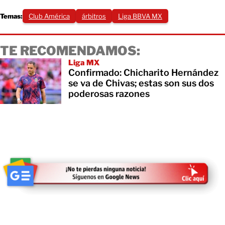
Temas:
Club América
árbitros
Liga BBVA MX
TE RECOMENDAMOS:
Liga MX
Confirmado: Chicharito Hernández
se va de Chivas; estas son sus dos
poderosas razones