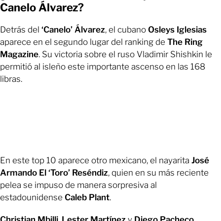
Canelo Álvarez?
Detrás del
‘Canelo’ Álvarez
, el cubano
Osleys Iglesias
aparece en el segundo lugar del ranking de
The Ring
Magazine
. Su victoria sobre el ruso Vladimir Shishkin le
permitió al isleño este importante ascenso en las 168
libras.
En este top 10 aparece otro mexicano, el nayarita
José
Armando El ‘Toro’ Reséndiz
, quien en su más reciente
pelea se impuso de manera sorpresiva al
estadounidense
Caleb Plant
.
Christian Mbilli
,
Lester Martínez
y
Diego Pacheco