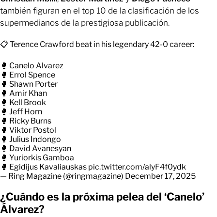
también figuran en el top 10 de la clasificación de los
supermedianos de la prestigiosa publicación.
📋 Terence Crawford beat in his legendary 42-0 career:
🥊 Canelo Alvarez
🥊 Errol Spence
🥊 Shawn Porter
🥊 Amir Khan
🥊 Kell Brook
🥊 Jeff Horn
🥊 Ricky Burns
🥊 Viktor Postol
🥊 Julius Indongo
🥊 David Avanesyan
🥊 Yuriorkis Gamboa
🥊 Egidijus Kavaliauskas
pic.twitter.com/alyF4f0ydk
— Ring Magazine (@ringmagazine)
December 17, 2025
¿Cuándo es la próxima pelea del ‘Canelo’
Álvarez?