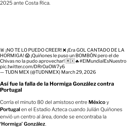
2025 ante Costa Rica.
🚨 ¡NO TE LO PUEDO CREER! ❌ ¡Era GOL CANTADO DE LA
HORMIGA! 😱 ¡Quiñones le puso un BOMBÓN pero el de
Chivas no la pudo aprovechar! 🇲🇽🔥
#ElMundialEsNuestro
pic.twitter.com/DRrOaOW7y6
— TUDN MEX (@TUDNMEX)
March 29, 2026
Así fue la falla de la Hormiga González contra
Portugal
Corría el minuto 80 del amistoso entre
México
y
Portugal
en el Estadio Azteca cuando Julián Quiñones
envió un centro al área, donde se encontraba la
‘Hormiga’ González
.