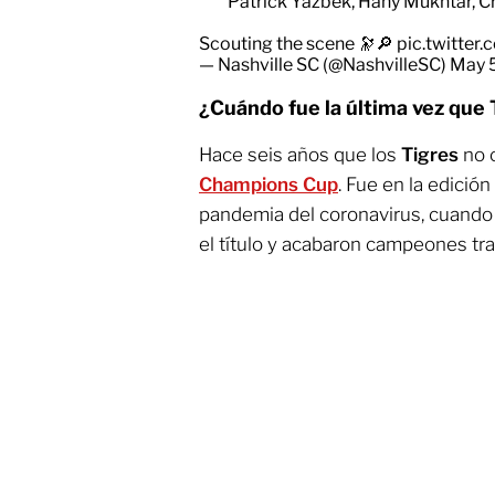
Patrick Yazbek, Hany Mukhtar, Cr
Scouting the scene 🔭🔎
pic.twitte
— Nashville SC (@NashvilleSC)
May 
¿Cuándo fue la última vez que T
Hace seis años que los
Tigres
no c
Champions Cup
. Fue en la edición
pandemia del coronavirus, cuando l
el título y acabaron campeones tr