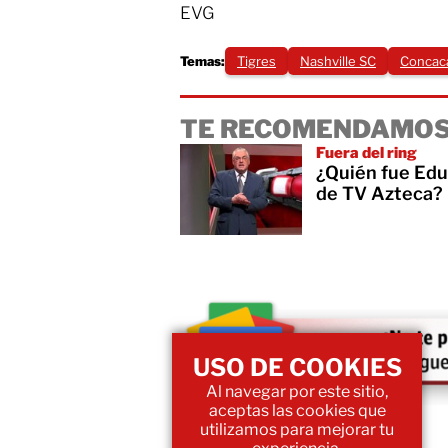
EVG
Temas:
Tigres
Nashville SC
Concac
TE RECOMENDAMOS
Fuera del ring
¿Quién fue Edu
de TV Azteca?
USO DE COOKIES
Al navegar por este sitio,
aceptas las cookies que
utilizamos para mejorar tu