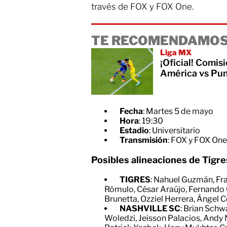
través de FOX y FOX One.
TE RECOMENDAMOS
Liga MX
¡Oficial! Comisi
América vs Pu
Fecha
: Martes 5 de mayo
Hora
: 19:30
Estadio
: Universitario
Transmisión
: FOX y FOX One
Posibles alineaciones de Tigre
TIGRES
: Nahuel Guzmán, Fr
Rómulo, César Araújo, Fernando 
Brunetta, Ozziel Herrera, Ángel C
NASHVILLE SC
: Brian Sch
Woledzi, Jeisson Palacios, Andy 