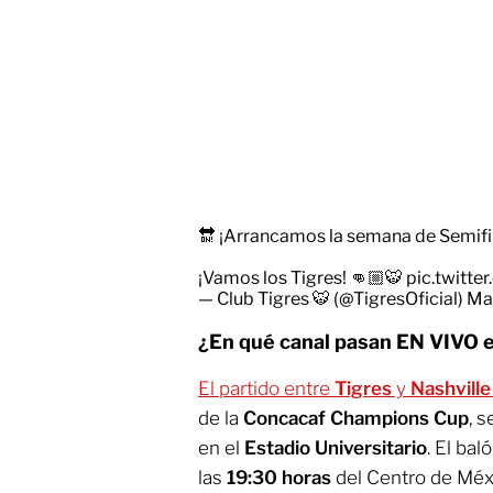
🔛 ¡Arrancamos la semana de Semifi
¡Vamos los Tigres! 👊🏼🐯
pic.twitt
— Club Tigres 🐯 (@TigresOficial)
Ma
¿En qué canal pasan EN VIVO e
El partido entre
Tigres
y
Nashville
de la
Concacaf Champions Cup
, 
en el
Estadio Universitario
. El ba
las
19:30 horas
del Centro de Méx