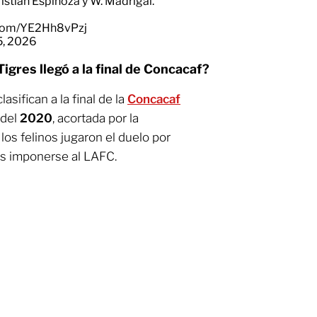
istian Espinoza y W. Madrigal.
r.com/YE2Hh8vPzj
5, 2026
igres llegó a la final de Concacaf?
lasifican a la final de la
Concacaf
 del
2020
, acortada por la
os felinos jugaron el duelo por
as imponerse al LAFC.