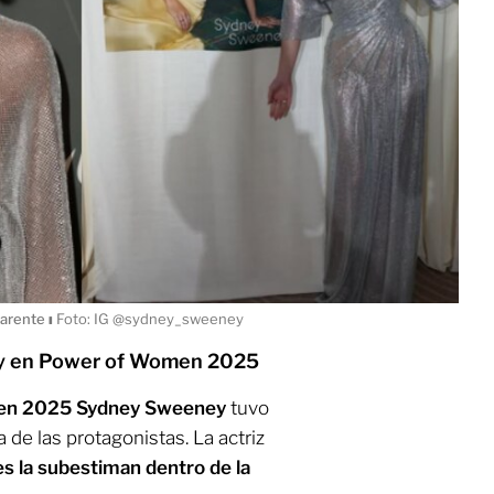
parente
ı
Foto: IG @sydney_sweeney
ey en Power of Women 2025
en 2025
Sydney Sweeney
tuvo
 de las protagonistas. La actriz
s la subestiman dentro de la