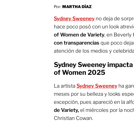
Por:
MARTHA DÍAZ
Sydney Sweeney
no deja de sorp
hace poco posó con un look atrevid
of Women de Variety
, en Beverly H
con transparencias
que poco dejar
atención de los medios y celebrida
Sydney Sweeney impacta 
of Women 2025
La artista
Sydney Sweeney
ha gan
meses por su belleza y looks espec
excepción, pues apareció en la alf
de Variety,
el miércoles por la noc
Christian Cowan.