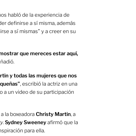
os habló de la experiencia de
der definirse a sí misma, además
cirse a sí mismas” y a creer en su
emostrar que mereces estar aquí,
añadió.
rtin y todas las mujeres que nos
equeñas”
, escribió la actriz en una
o a un video de su participación
 a la boxeadora
Christy Martin
, a
ty
.
Sydney Sweeney
afirmó que la
spiración para ella.