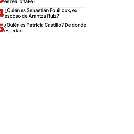
es real o fake?
¿Quién es Sebastián Fouilloux, ex
esposo de Arantza Ruiz?
¿Quién es Patricia Castillo? De donde
es, edad...