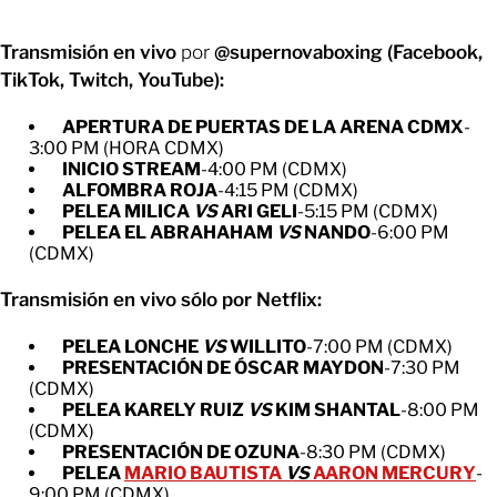
Transmisión en vivo
por
@supernovaboxing (Facebook,
TikTok, Twitch, YouTube):
APERTURA DE PUERTAS DE LA ARENA CDMX
-
3:00 PM (HORA CDMX)
INICIO STREAM
-4:00 PM (CDMX)
ALFOMBRA ROJA
-4:15 PM (CDMX)
PELEA MILICA
VS
ARI GELI
-5:15 PM (CDMX)
PELEA EL ABRAHAHAM
VS
NANDO
-6:00 PM
(CDMX)
Transmisión en vivo sólo por Netflix:
PELEA LONCHE
VS
WILLITO
-7:00 PM (CDMX)
PRESENTACIÓN DE ÓSCAR MAYDON
-7:30 PM
(CDMX)
PELEA KARELY RUIZ
VS
KIM SHANTAL
-8:00 PM
(CDMX)
PRESENTACIÓN DE OZUNA
-8:30 PM (CDMX)
PELEA
MARIO BAUTISTA
VS
AARON MERCURY
-
9:00 PM (CDMX)