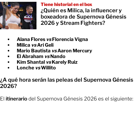
Tiene historial en el box
¿Quién es Milica, la influencer y
boxeadora de Supernova Génesis
2026 y Stream Fighters?
Alana Flores
vs
Florencia Vigna
Milica
vs
Ari Geli
Mario Bautista
vs
Aaron Mercury
El Abraham
vs
Nando
Kim Shantal
vs
Karely Ruiz
Lonche
vs
Willito
¿A qué hora serán las peleas del Supernova Génesis
2026?
El
itinerario
del Supernova Génesis 2026 es el siguiente: