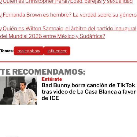
¿Quién es Christopher Peral?Edad, parejas y sexualidad
¿Fernanda Brown es hombre? La verdad sobre su género
¿Quién es Wilton Sampaio, el árbitro del partido inaugural
del Mundial 2026 entre México y Sudáfrica?
Temas:
reality show
influencer
TE RECOMENDAMOS:
Entérate
Bad Bunny borra canción de TikTok
tras video de La Casa Blanca a favor
de ICE