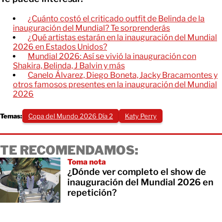
¿Cuánto costó el criticado outfit de Belinda de la
inauguración del Mundial? Te sorprenderás
¿Qué artistas estarán en la inauguración del Mundial
2026 en Estados Unidos?
Mundial 2026: Así se vivió la inauguración con
Shakira, Belinda, J Balvin y más
Canelo Álvarez, Diego Boneta, Jacky Bracamontes y
otros famosos presentes en la inauguración del Mundial
2026
Temas:
Copa del Mundo 2026 Día 2
Katy Perry
TE RECOMENDAMOS:
Toma nota
¿Dónde ver completo el show de
inauguración del Mundial 2026 en
repetición?