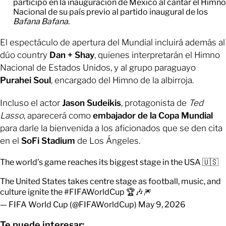
participó en la inauguración de México al cantar el Himno
Nacional de su país previo al partido inaugural de los
Bafana Bafana
.
El espectáculo de apertura del Mundial incluirá además al
dúo country
Dan + Shay
, quienes interpretarán el Himno
Nacional de Estados Unidos, y al grupo paraguayo
Purahei Soul
, encargado del Himno de la albirroja.
Incluso el actor
Jason Sudeikis
, protagonista de
Ted
Lasso
, aparecerá como
embajador de la Copa Mundial
para darle la bienvenida a los aficionados que se den cita
en el
SoFi Stadium
de Los Ángeles.
The world’s game reaches its biggest stage in the USA 🇺🇸
The United States takes centre stage as football, music, and
culture ignite the
#FIFAWorldCup
🏆🎶🎆
— FIFA World Cup (@FIFAWorldCup)
May 9, 2026
Te puede interesar: