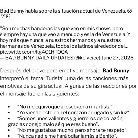
Bad Bunny habla sobre la situación actual de Venezuela. 🥺
🇻🇪
​"Son muchas banderas las que veo en mis shows, pero
siempre hay una que veo a menudo y es la de Venezuela. Y
hoy más que nunca, a nuestros hermanos y a nuestras
hermanas de Venezuela, todos los latinos alrededor del…
pic.twitter.com/kg4O1HTQQA
— BAD BUNNY DAILY UPDATES (@keiveiec)
June 27, 2026
Después del breve pero emotivo mensaje,
Bad Bunny
interpretó el tema ‘Turista’', una de las canciones más
emotivas de su gira actual. Algunas de las reacciones por
el mensaje fueron las siguientes:
"No me equivoqué al escoger a mi artista“.
“Yo viendo esto con el corazón arrugado y sin luz“.
“Somos unos valientes y guerreros de corazón,
gracias conejo malo sé que eres bueno".
“No me gustabas mucho, pero ahora te respeto”.
“Nunca nadie me hará odiar jamás a Benito”.