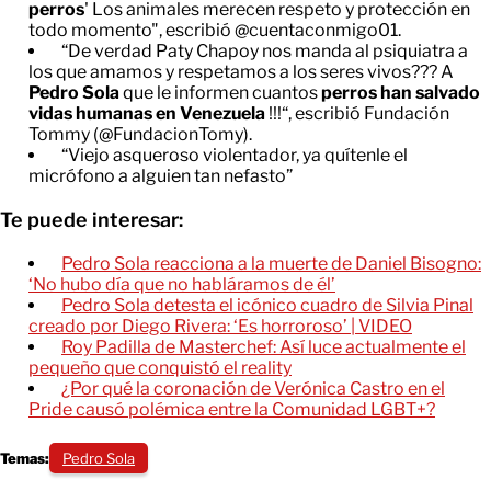
perros
' Los animales merecen respeto y protección en
todo momento", escribió @cuentaconmigo01.
“De verdad Paty Chapoy nos manda al psiquiatra a
los que amamos y respetamos a los seres vivos??? A
Pedro Sola
que le informen cuantos
perros
han salvado
vidas humanas en Venezuela
!!!“, escribió Fundación
Tommy (@FundacionTomy).
“Viejo asqueroso violentador, ya quítenle el
micrófono a alguien tan nefasto”
Te puede interesar:
Pedro Sola reacciona a la muerte de Daniel Bisogno:
‘No hubo día que no habláramos de él’
Pedro Sola detesta el icónico cuadro de Silvia Pinal
creado por Diego Rivera: ‘Es horroroso’ | VIDEO
Roy Padilla de Masterchef: Así luce actualmente el
pequeño que conquistó el reality
¿Por qué la coronación de Verónica Castro en el
Pride causó polémica entre la Comunidad LGBT+?
Temas:
Pedro Sola