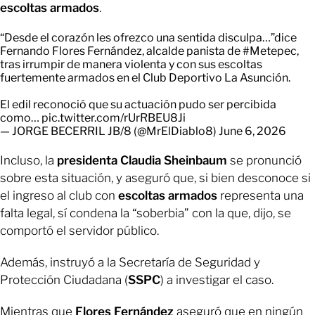
escoltas armados
.
“Desde el corazón les ofrezco una sentida disculpa…”dice
Fernando Flores Fernández, alcalde panista de
#Metepec
,
tras irrumpir de manera violenta y con sus escoltas
fuertemente armados en el Club Deportivo La Asunción.
El edil reconoció que su actuación pudo ser percibida
como…
pic.twitter.com/rUrRBEU8Ji
— JORGE BECERRIL JB/8 (@MrElDiablo8)
June 6, 2026
Incluso, la
presidenta Claudia Sheinbaum
se pronunció
sobre esta situación, y aseguró que, si bien desconoce si
el ingreso al club con
escoltas armados
representa una
falta legal, sí condena la “soberbia” con la que, dijo, se
comportó el servidor público.
Además, instruyó a la Secretaría de Seguridad y
Protección Ciudadana (
SSPC
) a investigar el caso.
Mientras que
Flores Fernández
aseguró que en ningún