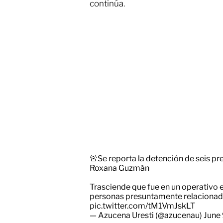
continúa.
🚨Se reporta la detención de seis p
Roxana Guzmán
Trasciende que fue en un operativo e
personas presuntamente relacionada
pic.twitter.com/tM1VmJskLT
— Azucena Uresti (@azucenau)
June