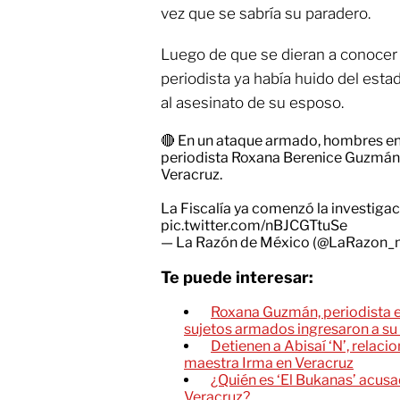
vez que se sabría su paradero.
Luego de que se dieran a conocer 
periodista ya había huido del esta
al asesinato de su esposo.
🔴 En un ataque armado, hombres enc
periodista Roxana Berenice Guzmán, 
Veracruz.
La Fiscalía ya comenzó la investigaci
pic.twitter.com/nBJCGTtuSe
— La Razón de México (@LaRazon
Te puede interesar:
Roxana Guzmán, periodista e
sujetos armados ingresaron a su
Detienen a Abisaí ‘N’, relac
maestra Irma en Veracruz
¿Quién es ‘El Bukanas’ acus
Veracruz?