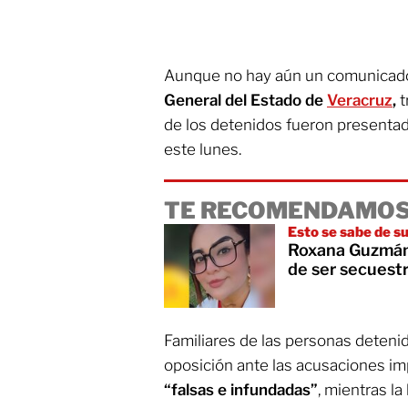
Aunque no hay aún un comunicado o
General del Estado de
Veracruz
,
t
de los detenidos fueron presentad
este lunes.
TE RECOMENDAMOS
Esto se sabe de s
Roxana Guzmán:
de ser secuest
Familiares de las personas deteni
oposición ante las acusaciones i
“falsas e infundadas”
, mientras l