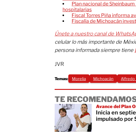
Plan nacional de Sheinbaum 
hospitalarias
Fiscal Torres Piña informa a
Fiscalía de Michoacán investi
Únete a nuestro canal de WhatsA
celular lo más importante de Méx
persona informada siempre tiene
JVR
Temas:
Morelia
Michoacán
Alfredo
TE RECOMENDAMOS
Avance del Plan O
Inicia en sept
impulsado por