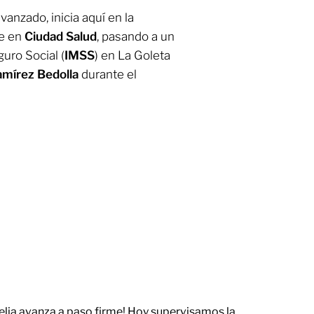
anzado, inicia aquí en la
ye en
Ciudad
Salud
, pasando a un
guro Social (
IMSS
) en La Goleta
amírez
Bedolla
durante el
relia avanza a paso firme! Hoy supervisamos la