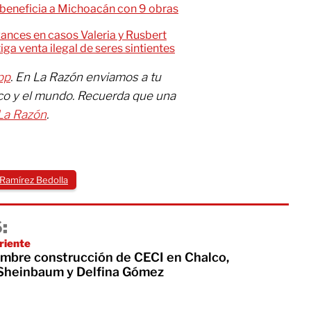
beneficia a Michoacán con 9 obras
vances en casos Valeria y Rusbert
ga venta ilegal de seres sintientes
pp
. En La Razón enviamos a tu
ico y el mundo. Recuerda que una
La Razón
.
 Ramírez Bedolla
:
riente
iembre construcción de CECI en Chalco,
 Sheinbaum y Delfina Gómez