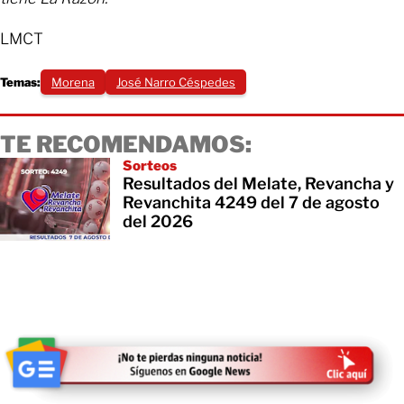
LMCT
Temas:
Morena
José Narro Céspedes
TE RECOMENDAMOS:
Sorteos
Resultados del Melate, Revancha y
Revanchita 4249 del 7 de agosto
del 2026