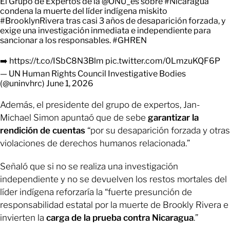
El Grupo de Expertos de la
@ONU_es
sobre
#Nicaragua
condena la muerte del líder indígena miskito
#BrooklynRivera
tras casi 3 años de desaparición forzada, y
exige una investigación inmediata e independiente para
sancionar a los responsables.
#GHREN
➡️
https://t.co/ISbC8N3Blm
pic.twitter.com/0LmzuKQF6P
— UN Human Rights Council Investigative Bodies
(@uninvhrc)
June 1, 2026
Además, el presidente del grupo de expertos, Jan-
Michael Simon apuntaó que de sebe
garantizar la
rendición de cuentas
“por su desaparición forzada y otras
violaciones de derechos humanos relacionada.”
Señaló que si no se realiza una investigación
independiente y no se devuelven los restos mortales del
líder indígena reforzaría la “fuerte presunción de
responsabilidad estatal por la muerte de Brookly Rivera e
invierten la
carga de la prueba contra Nicaragua
.”