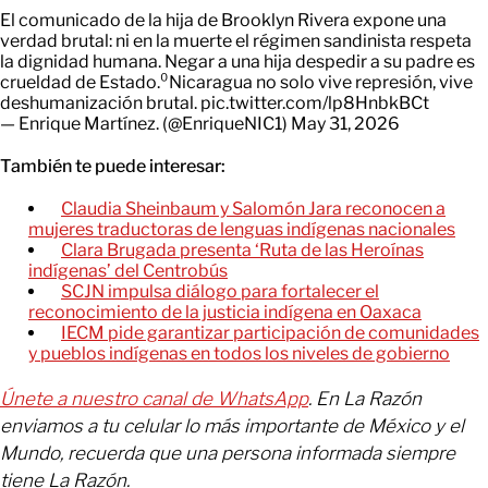
El comunicado de la hija de Brooklyn Rivera expone una
verdad brutal: ni en la muerte el régimen sandinista respeta
la dignidad humana. Negar a una hija despedir a su padre es
crueldad de Estado.⁰Nicaragua no solo vive represión, vive
deshumanización brutal.
pic.twitter.com/lp8HnbkBCt
— Enrique Martínez. (@EnriqueNIC1)
May 31, 2026
También te puede interesar:
Claudia Sheinbaum y Salomón Jara reconocen a
mujeres traductoras de lenguas indígenas nacionales
Clara Brugada presenta ‘Ruta de las Heroínas
indígenas’ del Centrobús
SCJN impulsa diálogo para fortalecer el
reconocimiento de la justicia indígena en Oaxaca
IECM pide garantizar participación de comunidades
y pueblos indígenas en todos los niveles de gobierno
Únete a nuestro canal de WhatsApp
. En La Razón
enviamos a tu celular lo más importante de México y el
Mundo, recuerda que una persona informada siempre
tiene La Razón.